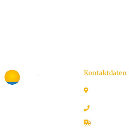
Kontaktdaten
Nieder-Ramstä
64372 Ober-R
Ihr Partner für Heizung, Bad
und Lüftung im Bereich Ober-
06154 - 589 0
Ramstadt. Kundennähe,
sorgfältige Beratung sowie
0175 - 295 00