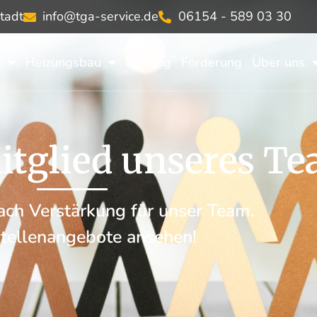
tadt
info@tga-service.de
06154 - 589 03 30
g
Heizungsbau
Lüftung
Förderung
Über uns
itglied unseres T
ch Verstärkung für unser Team.
Stellenangebote ansehen!