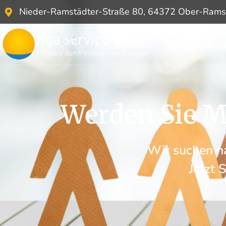
Nieder-Ramstädter-Straße 80, 64372 Ober-Rams
Badsanierun
Werden Sie M
Wir suchen na
Jetzt 