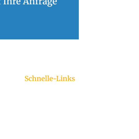
f Ihre Anfrage
Schnelle-Links
Badsanierung
Heizungsbau
Solaranlagen
Klimaneutrales Heizen
Lüftung
Heizungswartung &