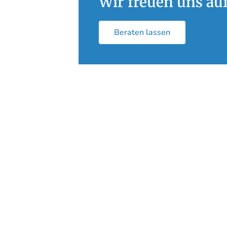
Wir freuen uns au
Beraten lassen
dter-Straße 80
amstadt
3 30
 62